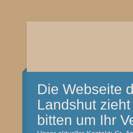
Die Webseite d
Landshut zieht
bitten um Ihr V